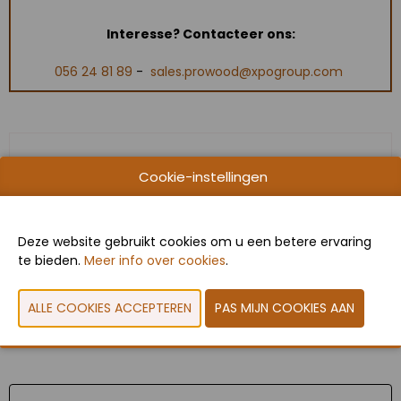
Interesse? Contacteer ons:
056 24 81 89
-
s
ales.prowood@xpogroup.com
Cookie-instellingen
U hebt geen toestemming gegeven om deze
content te zien. Pas uw cookie-instellingen
aan om deze content te zien.
Cookies
Deze website gebruikt cookies om u een betere ervaring
bekijken
te bieden.
Meer info over cookies
.