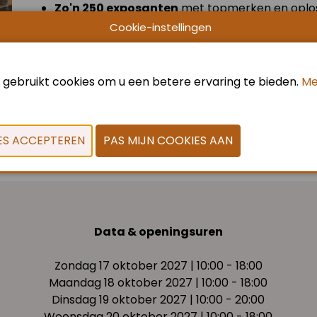
Zo'n 250 exposanten
met topmerken en oplos
Cookie-instellingen
Innovatiezones & demo’s
rond automatistatie
ambacht.
 gebruikt cookies om u een betere ervaring te bieden.
Me
Internationale uitstraling
, met bezoekers ui
Netwerk- en kennisprogramma’s
om ideeën e
Data & openingsuren
Zondag 17 oktober 2027 | 10:00 - 18:00
Maandag 18 oktober 2027 | 10:00 - 18:00
Dinsdag 19 oktober 2027 | 10:00 - 20:00
Woensdag 20 oktober 2027 | 10:00 - 18:00