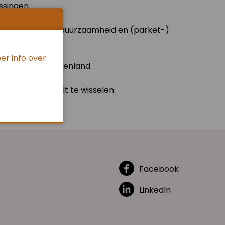
singen.
, digitalisering, duurzaamheid en (parket-)
er info over
t binnen- en buitenland.
n ervaringen uit te wisselen.
Facebook
LinkedIn